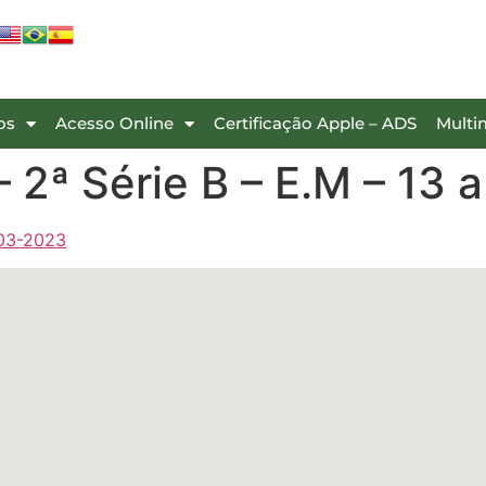
os
Acesso Online
Certificação Apple – ADS
Multi
2ª Série B – E.M – 13 
-03-2023