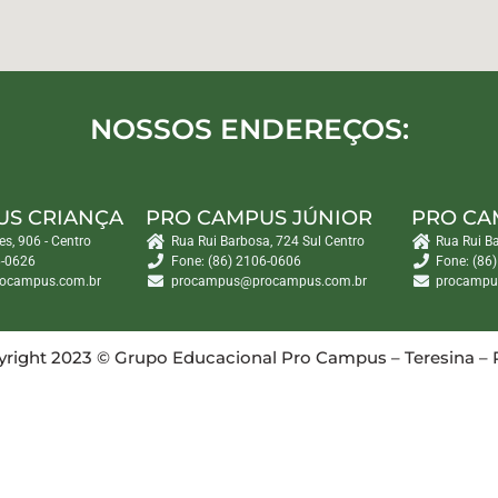
NOSSOS ENDEREÇOS:
US CRIANÇA
PRO CAMPUS JÚNIOR
PRO CA
es, 906 - Centro
Rua Rui Barbosa, 724 Sul Centro
Rua Rui B
6-0626
Fone: (86) 2106-0606
Fone: (86
ocampus.com.br
procampus@procampus.com.br
procampu
right 2023 © Grupo Educacional Pro Campus – Teresina – 