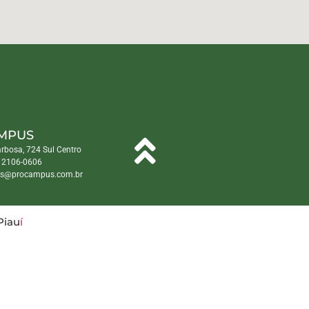
MPUS
arbosa, 724 Sul Centro
) 2106-0606
s@procampus.com.br
Piau
í