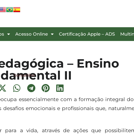
os
Acesso Online
Certificação Apple – ADS
Multi
edagógica – Ensino
damental II
Compartilhe!
eocupa essencialmente com a formação integral do
desafios emocionais e profissionais que, naturalm
r para a vida, através de ações que possibilit