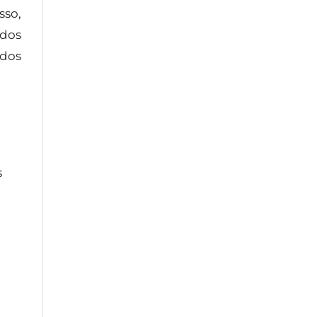
sso,
 dos
ados
s