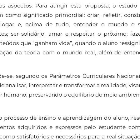
s aspectos. Para atingir esta proposta, o estudo
omo significado primordial: criar, refletir, constr
dialogar e, acima de tudo, entender o mundo e 
es; ser solidário, amar e respeitar o próximo; faz
teúdos que “ganham vida”, quando o aluno ressigni
elação da teoria com o mundo real, além de enten
-se, segundo os Parâmetros Curriculares Nacionai
analisar, interpretar e transformar a realidade, vis
er humano, preservando o equilíbrio do meio ambient
o processo de ensino e aprendizagem do aluno, res
ntos adquiridos e expressos pelo estudante co
omo satisfatórios e necessários para a real situaçã