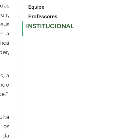
 das
Equipe
uir,
Professores
seus
INSTITUCIONAL
er a
fica
der,
s, a
ando
e.”
ulta
m os
o da