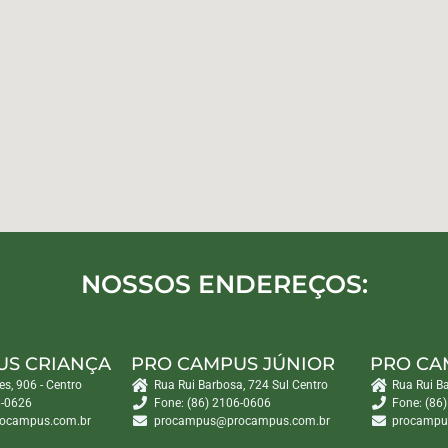
NOSSOS ENDEREÇOS:
US CRIANÇA
PRO CAMPUS JÚNIOR
PRO CA
es, 906 - Centro
Rua Rui Barbosa, 724 Sul Centro
Rua Rui B
6-0626
Fone: (86) 2106-0606
Fone: (86
ocampus.com.br
procampus@procampus.com.br
procampu