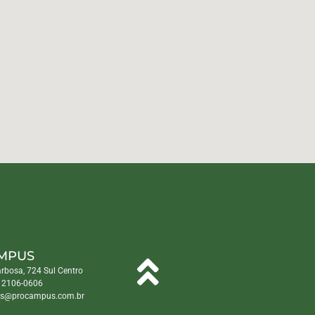
MPUS
arbosa, 724 Sul Centro
) 2106-0606
s@procampus.com.br