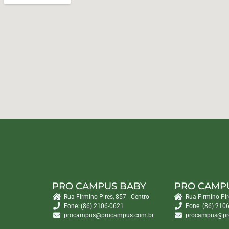
PRO CAMPUS BABY
PRO CAMP
Rua Firmino Pires, 857 - Centro
Rua Firmino Pir
Fone: (86) 2106-0621
Fone: (86) 210
procampus@procampus.com.br
procampus@pr