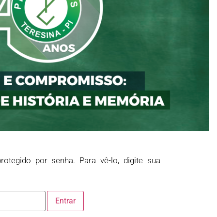
rotegido por senha. Para vê-lo, digite sua