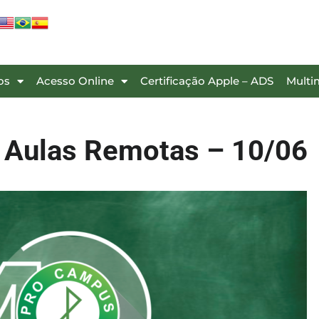
os
Acesso Online
Certificação Apple – ADS
Multi
: Aulas Remotas – 10/06