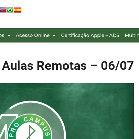
os
Acesso Online
Certificação Apple – ADS
Multi
: Aulas Remotas – 06/07