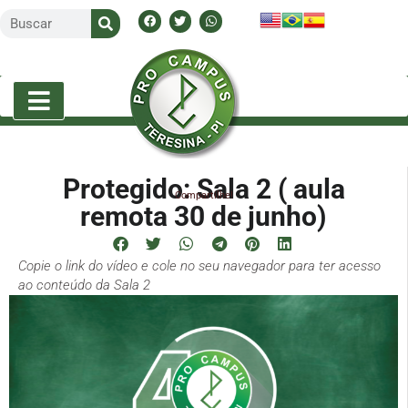
Protegido: Sala 2 ( aula
Compartilhe!
remota 30 de junho)
Copie o link do vídeo e cole no seu navegador para ter acesso
ao conteúdo da Sala 2