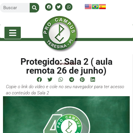
Protegido: Sala 2 ( aula
Compartilhe!
remota 26 de junho)
Copie o link do vídeo e cole no seu navegador para ter acesso
ao conteúdo da Sala 2