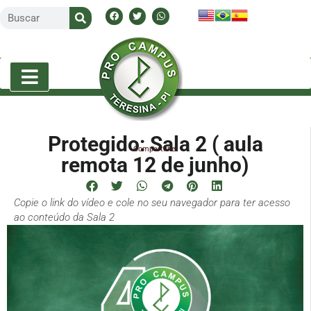
Protegido: Sala 2 ( aula
Compartilhe!
remota 12 de junho)
Copie o link do vídeo e cole no seu navegador para ter acesso
ao conteúdo da Sala 2