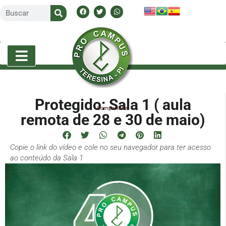
Protegido: Sala 1 ( aula
Compartilhe!
remota de 28 e 30 de maio)
Copie o link do vídeo e cole no seu navegador para ter acesso
ao conteúdo da Sala 1