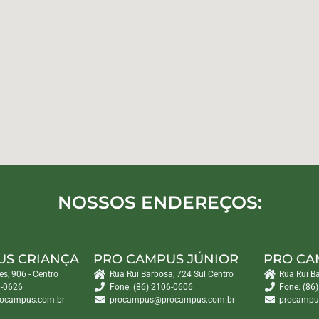
NOSSOS ENDEREÇOS:
US CRIANÇA
PRO CAMPUS JÚNIOR
PRO CA
es, 906 - Centro
Rua Rui Barbosa, 724 Sul Centro
Rua Rui B
6-0626
Fone: (86) 2106-0606
Fone: (86
ocampus.com.br
procampus@procampus.com.br
procampu