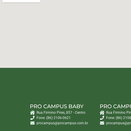
PRO CAMPUS BABY
PRO CAMP
Rua Firmino Pires, 857 - Centro
Rua Firmino Pir
Fone: (86) 2106-0621
Fone: (86) 210
procampus@procampus.com.br
procampus@pr