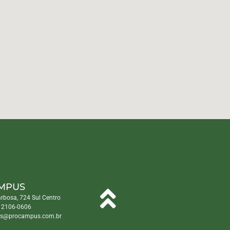
MPUS
arbosa, 724 Sul Centro
) 2106-0606
s@procampus.com.br