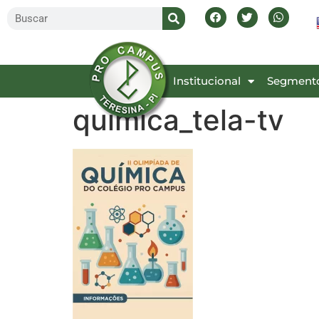
Inicial
Institucional
Segment
quimica_tela-tv