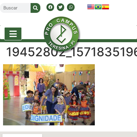
19452802_157183519