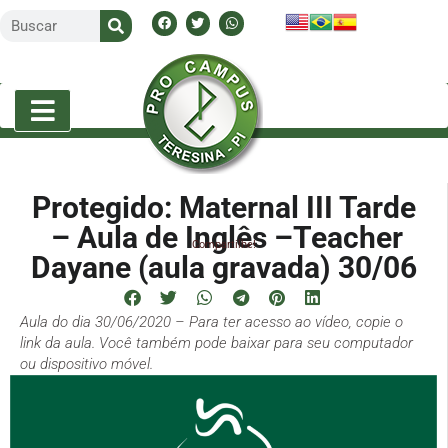
Protegido: Maternal III Tarde
– Aula de Inglês –Teacher
Compartilhe!
Dayane (aula gravada) 30/06
Aula do dia 30/06/2020 – Para ter acesso ao vídeo, copie o
link da aula. Você também pode baixar para seu computador
ou dispositivo móvel.