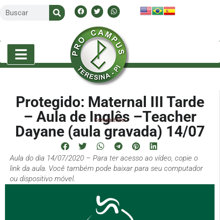
Protegido: Maternal III Tarde
– Aula de Inglês –Teacher
Compartilhe!
Dayane (aula gravada) 14/07
Aula do dia 14/07/2020 – Para ter acesso ao vídeo, copie o
link da aula. Você também pode baixar para seu computador
ou dispositivo móvel.