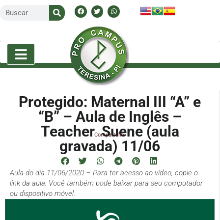
Protegido: Maternal III “A” e
“B” – Aula de Inglês –
Teacher Suene (aula
Compartilhe!
gravada) 11/06
Aula do dia 11/06/2020 – Para ter acesso ao vídeo, copie o
link da aula. Você também pode baixar para seu computador
ou dispositivo móvel.