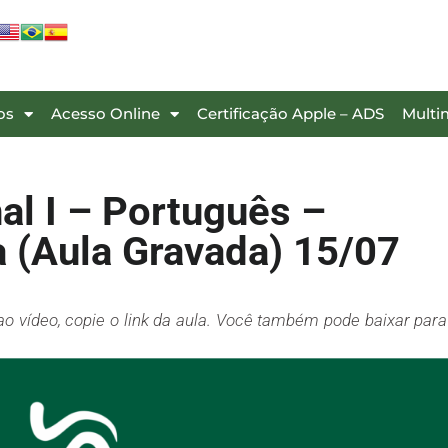
os
Acesso Online
Certificação Apple – ADS
Multi
al I – Português –
a (Aula Gravada) 15/07
ao vídeo, copie o link da aula. Você também pode baixar para