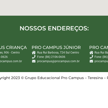
NOSSOS ENDEREÇOS:
US CRIANÇA
PRO CAMPUS JÚNIOR
PRO CA
es, 906 - Centro
Rua Rui Barbosa, 724 Sul Centro
Rua Rui B
6-0626
Fone: (86) 2106-0606
Fone: (86
ocampus.com.br
procampus@procampus.com.br
procampu
right 2023 © Grupo Educacional Pro Campus – Teresina – 