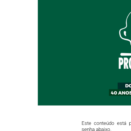
Este conteúdo está p
senha abaixo.