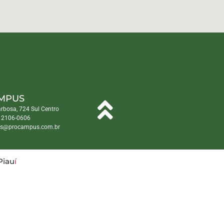
MPUS
arbosa, 724 Sul Centro
) 2106-0606
s@procampus.com.br
Piau
í