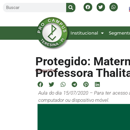
Inicial
Institucional
Segment
Protegido: Matern
Professora Thalit
Compartilhe!
Aula do dia 15/07/2020 – Para ter acesso 
computador ou dispositivo móvel.