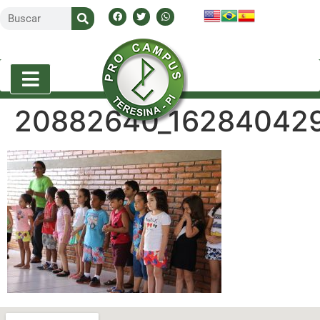
20882640_162840429