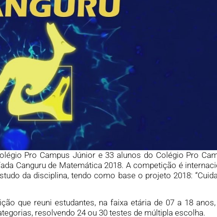
olégio Pro Campus Júnior e 33 alunos do Colégio Pro Ca
ada Canguru de Matemática 2018. A competição é internaci
estudo da disciplina, tendo como base o projeto 2018: “Cuid
o que reuni estudantes, na faixa etária de 07 a 18 anos,
tegorias, resolvendo 24 ou 30 testes de múltipla escolha.