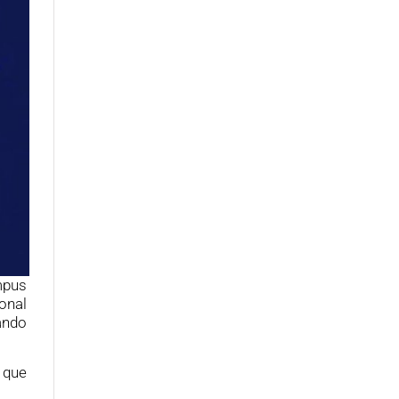
mpus
onal
ando
 que