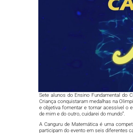
Sete alunos do Ensino Fundamental do C
Criança conquistaram medalhas na Olimpí
e objetiva fomentar e tornar acessível o 
de mim e do outro, cuidarei do mundo”.
A Canguru de Matemática é uma competiçã
participam do evento em seis diferentes ca