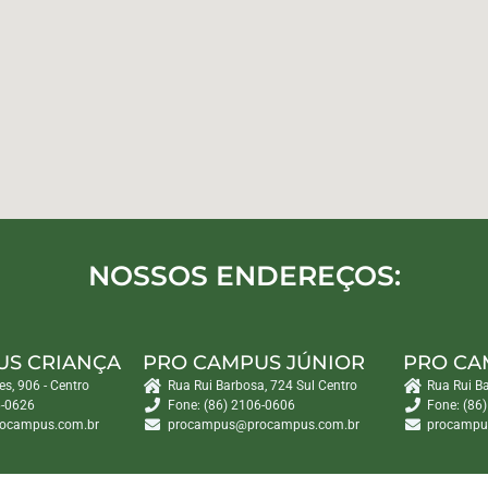
NOSSOS ENDEREÇOS:
US CRIANÇA
PRO CAMPUS JÚNIOR
PRO CA
es, 906 - Centro
Rua Rui Barbosa, 724 Sul Centro
Rua Rui B
6-0626
Fone: (86) 2106-0606
Fone: (86
ocampus.com.br
procampus@procampus.com.br
procampu