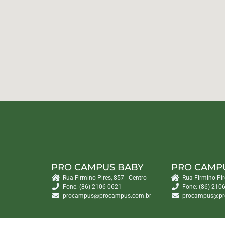
PRO CAMPUS BABY
PRO CAMP
Rua Firmino Pires, 857 - Centro
Rua Firmino Pir
Fone: (86) 2106-0621
Fone: (86) 210
procampus@procampus.com.br
procampus@pr