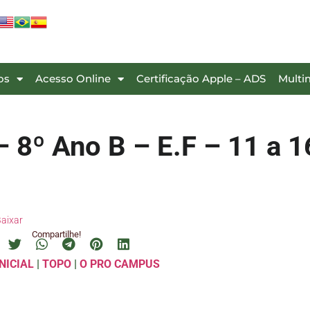
os
Acesso Online
Certificação Apple – ADS
Multi
8º Ano B – E.F – 11 a 1
aixar
Compartilhe!
NICIAL
|
TOPO
|
O PRO CAMPUS