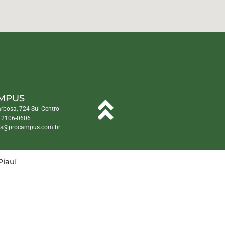
MPUS
arbosa, 724 Sul Centro
) 2106-0606
s@procampus.com.br
Piau
í