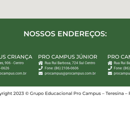
NOSSOS ENDEREÇOS:
US CRIANÇA
PRO CAMPUS JÚNIOR
PRO CA
es, 906 - Centro
Rua Rui Barbosa, 724 Sul Centro
Rua Rui B
6-0626
Fone: (86) 2106-0606
Fone: (86
ocampus.com.br
procampus@procampus.com.br
procampu
right 2023 © Grupo Educacional Pro Campus – Teresina – 