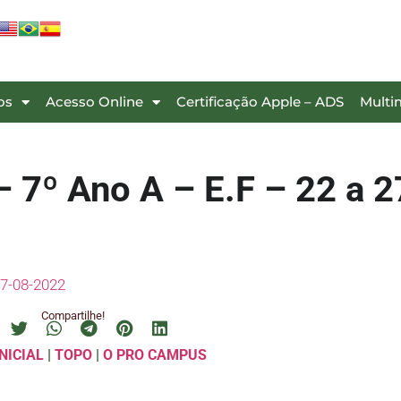
os
Acesso Online
Certificação Apple – ADS
Multi
7º Ano A – E.F – 22 a 2
27-08-2022
Compartilhe!
NICIAL
|
TOPO
|
O PRO CAMPUS