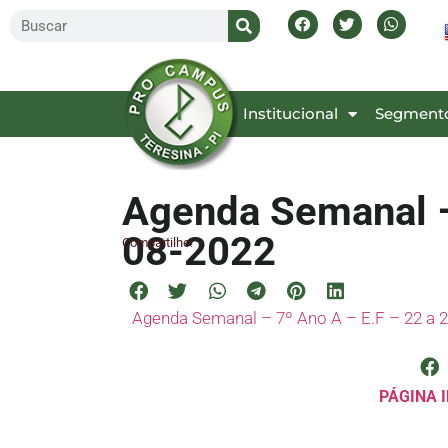
Inicial
Institucional
Segment
Agenda Semanal – 
08-2022
Compartilhe!
Agenda Semanal – 7º Ano A – E.F – 22 a 
PÁGINA I