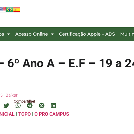
os
Acesso Online
Certificação Apple – ADS
Multi
6º Ano A – E.F – 19 a 2
25
Baixar
Compartilhe!
NICIAL
|
TOPO
|
O PRO CAMPUS