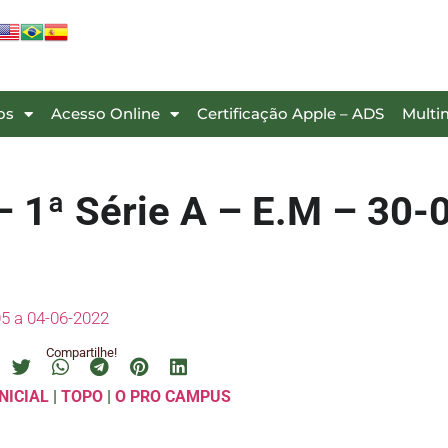
os
Acesso Online
Certificação Apple – ADS
Multi
 1ª Série A – E.M – 30-
5 a 04-06-2022
Compartilhe!
NICIAL
|
TOPO
|
O PRO CAMPUS