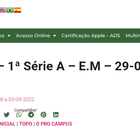
os
Acesso Online
Certificação Apple – ADS
Multi
 1ª Série A – E.M – 29-
8 a 03-09-2022
Compartilhe!
NICIAL
|
TOPO
|
O PRO CAMPUS