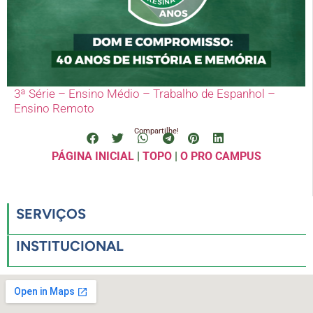
3ª Série – Ensino Médio – Trabalho de Espanhol –
Ensino Remoto
Compartilhe!
PÁGINA INICIAL
|
TOPO
|
O PRO CAMPUS
SERVIÇOS
INSTITUCIONAL