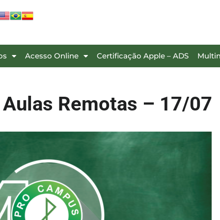
os
Acesso Online
Certificação Apple – ADS
Multi
: Aulas Remotas – 17/07