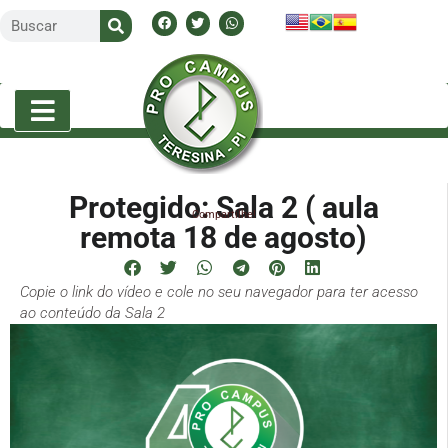
Protegido: Sala 2 ( aula
Compartilhe!
remota 18 de agosto)
Copie o link do vídeo e cole no seu navegador para ter acesso
ao conteúdo da Sala 2