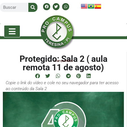
Protegido: Sala 2 ( aula
Compartilhe!
remota 11 de agosto)
Copie o link do vídeo e cole no seu navegador para ter acesso
ao conteúdo da Sala 2