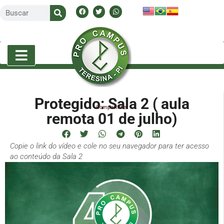
Protegido: Sala 2 ( aula
Compartilhe!
remota 01 de julho)
Copie o link do vídeo e cole no seu navegador para ter acesso
ao conteúdo da Sala 2