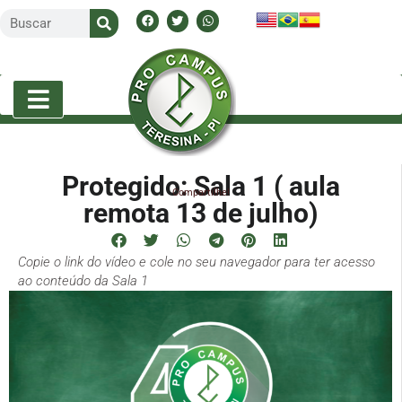
Protegido: Sala 1 ( aula
Compartilhe!
remota 13 de julho)
Copie o link do vídeo e cole no seu navegador para ter acesso
ao conteúdo da Sala 1