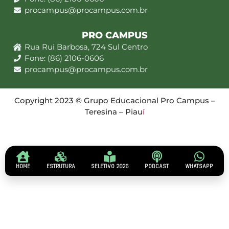
procampus@procampus.com.br
PRO CAMPUS
Rua Rui Barbosa, 724 Sul Centro
Fone: (86) 2106-0606
procampus@procampus.com.br
Copyright 2023 © Grupo Educacional Pro Campus –
Teresina – Piau
í
HOME
ESTRUTURA
SELETIVO 2026
PODCAST
WHATSAPP