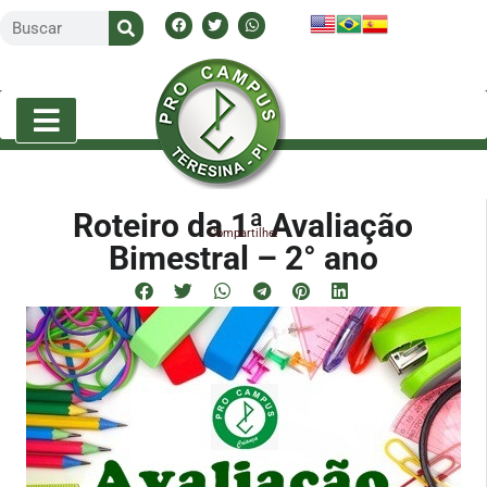
Roteiro da 1ª Avaliação
Compartilhe!
Bimestral – 2° ano