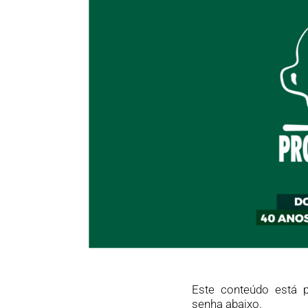
Este conteúdo está p
senha abaixo.