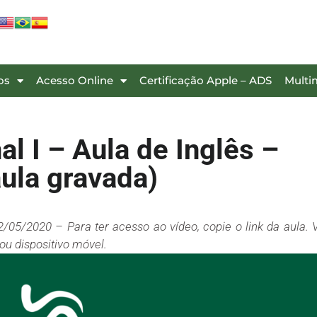
os
Acesso Online
Certificação Apple – ADS
Multi
l I – Aula de Inglês –
aula gravada)
2/05/2020 – Para ter acesso ao vídeo, copie o link da aula. 
u dispositivo móvel.