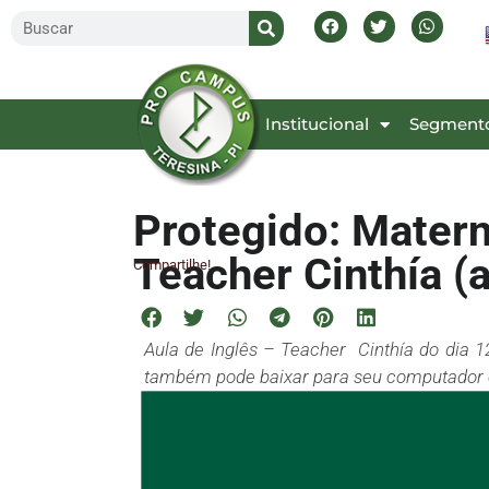
Inicial
Institucional
Segment
Protegido: Materna
Teacher Cinthía (
Compartilhe!
Aula de Inglês – Teacher Cinthía do dia 1
também pode baixar para seu computador o