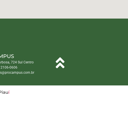
MPUS
arbosa, 724 Sul Centro
) 2106-0606
s@procampus.com.br
Piau
í