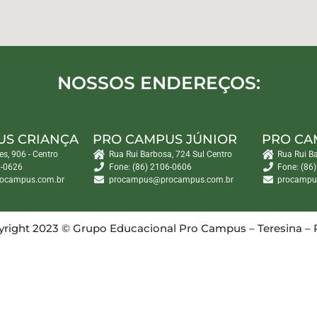
NOSSOS ENDEREÇOS:
US CRIANÇA
PRO CAMPUS JÚNIOR
PRO CA
es, 906 - Centro
Rua Rui Barbosa, 724 Sul Centro
Rua Rui B
6-0626
Fone: (86) 2106-0606
Fone: (86
ocampus.com.br
procampus@procampus.com.br
procampu
right 2023 © Grupo Educacional Pro Campus – Teresina – 