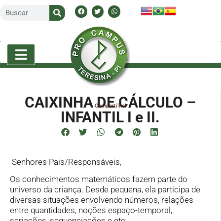
CAIXINHA DE CÁLCULO –
Compartilhe!
INFANTIL I e II.
Senhores Pais/Responsáveis,
Os conhecimentos matemáticos fazem parte do
universo da criança. Desde pequena, ela participa de
diversas situações envolvendo números, relações
entre quantidades, noções espaço-temporal,
seriações, sequenciações e etc.