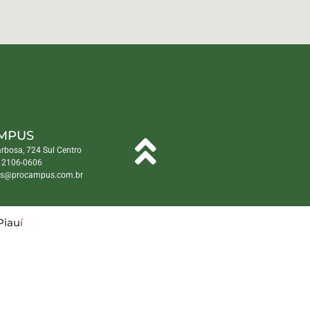
MPUS
arbosa, 724 Sul Centro
) 2106-0606
s@procampus.com.br
Piau
í