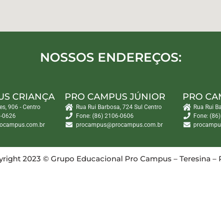
NOSSOS ENDEREÇOS:
US CRIANÇA
PRO CAMPUS JÚNIOR
PRO CA
es, 906 - Centro
Rua Rui Barbosa, 724 Sul Centro
Rua Rui B
6-0626
Fone: (86) 2106-0606
Fone: (86
ocampus.com.br
procampus@procampus.com.br
procampu
right 2023 © Grupo Educacional Pro Campus – Teresina – 