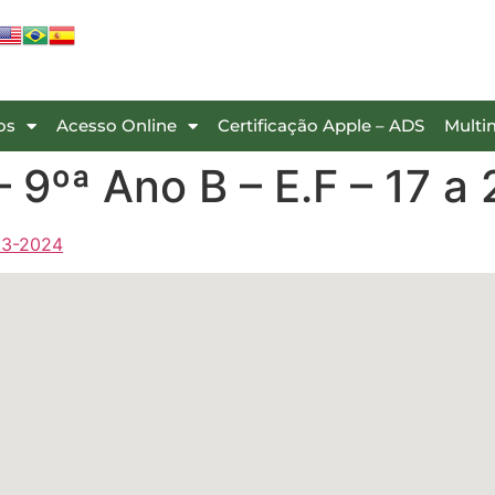
os
Acesso Online
Certificação Apple – ADS
Multi
 9ºª Ano B – E.F – 17 
-03-2024