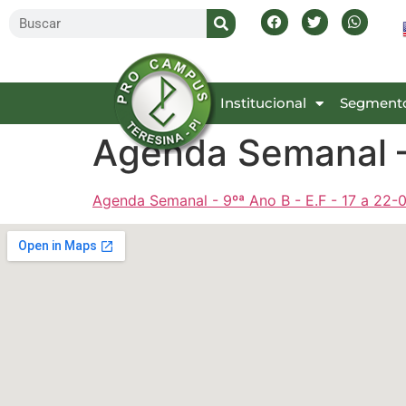
Inicial
Institucional
Segment
Agenda Semanal –
Agenda Semanal - 9ºª Ano B - E.F - 17 a 22