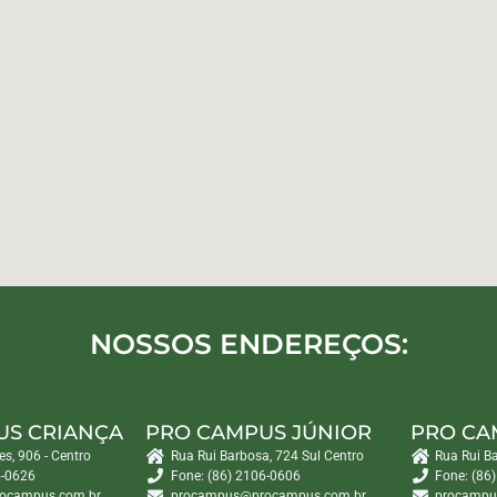
NOSSOS ENDEREÇOS:
US CRIANÇA
PRO CAMPUS JÚNIOR
PRO CA
es, 906 - Centro
Rua Rui Barbosa, 724 Sul Centro
Rua Rui B
6-0626
Fone: (86) 2106-0606
Fone: (86
ocampus.com.br
procampus@procampus.com.br
procampu