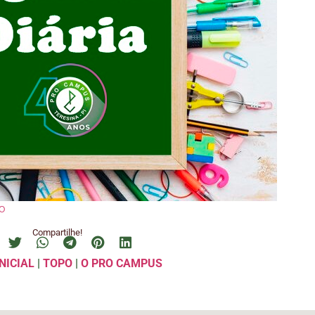
o
Compartilhe!
NICIAL
|
TOPO
|
O PRO CAMPUS