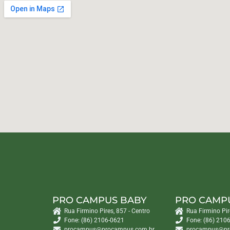
PRO CAMPUS BABY
PRO CAMP
Rua Firmino Pires, 857 - Centro
Rua Firmino Pir
Fone: (86) 2106-0621
Fone: (86) 210
procampus@procampus.com.br
procampus@pr