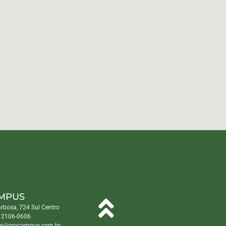
MPUS
arbosa, 724 Sul Centro
) 2106-0606
s@procampus.com.br