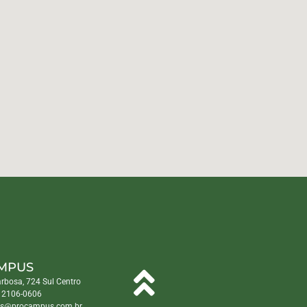
MPUS
arbosa, 724 Sul Centro
) 2106-0606
s@procampus.com.br