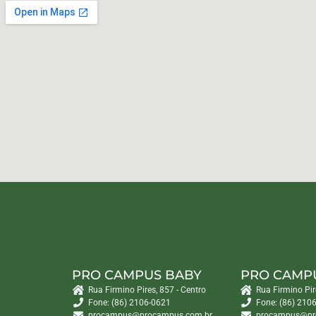
PRO CAMPUS BABY
PRO CAMP
Rua Firmino Pires, 857 - Centro
Rua Firmino Pir
Fone: (86) 2106-0621
Fone: (86) 210
procampus@procampus.com.br
procampus@pr