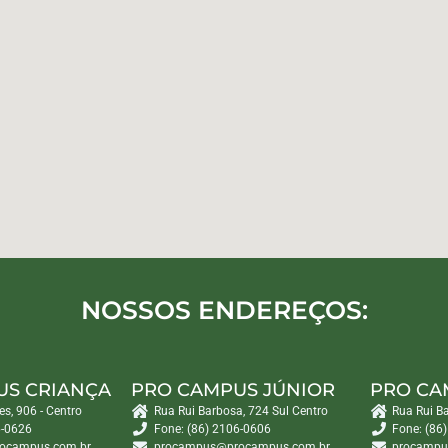
NOSSOS ENDEREÇOS:
US CRIANÇA
PRO CAMPUS JÚNIOR
PRO CA
es, 906 - Centro
Rua Rui Barbosa, 724 Sul Centro
Rua Rui B
6-0626
Fone: (86) 2106-0606
Fone: (86
ocampus.com.br
procampus@procampus.com.br
procampu