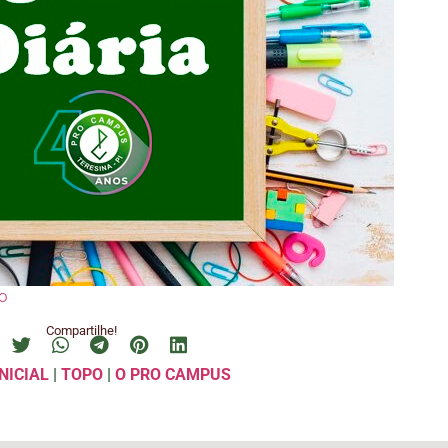
o
Compartilhe!
NICIAL
|
TOPO
|
O PRO CAMPUS