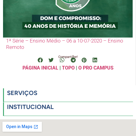
1ª Série – Ensino Médio – 06 a 10-07-2020 – Ensino
Remoto
Compartilhe!
PÁGINA INICIAL
|
TOPO
|
O PRO CAMPUS
SERVIÇOS
INSTITUCIONAL